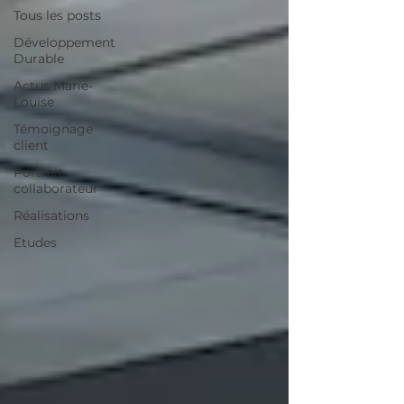
Tous les posts
Développement
Durable
Actus Marie-
Louise
Témoignage
client
Portrait
collaborateur
Réalisations
Etudes