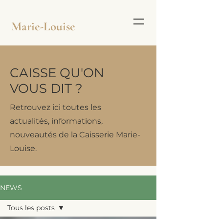
Marie-Louise
CAISSE QU'ON
VOUS DIT ?
Retrouvez ici toutes les
actualités, informations,
nouveautés de la Caisserie Marie-
Louise.
NEWS
Tous les posts