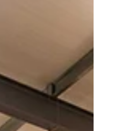
qu'une matière première de qualité ne
doit pas être gaspillée et nous
cherchons constamment à lui offrir un
nouvel usage, au service de projets
porteurs de sens. Après notre
partenariat avec l'association dédiée à la
sauvegarde des écureuils roux, nous
sommes heureux d'accompagner
l'association Vivre Mon Rêve. Située à
Mios sur le bassin d'Arcachon,
l'association œuvre cha