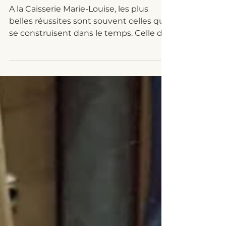
inspirant de Yannick
A la Caisserie Marie-Louise, les plus
belles réussites sont souvent celles qui
se construisent dans le temps. Celle de
Yannick Daudignon en est une parfaite
illustration. Entré dans l'entreprise en
2006 comme cariste, Yannick a
progressivement gravi les échelons
grâce à son implication, sa rigueur et sa
volonté constante de progresser. Deux
ans plus tard, il devient adjoint au chef
d'atelier, avant d'être nommé chef
d'atelier en 2019. Aujourd'hui, il pilote un
atelier de plus