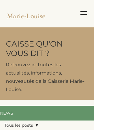
Marie-Louise
CAISSE QU'ON
VOUS DIT ?
Retrouvez ici toutes les
actualités, informations,
nouveautés de la Caisserie Marie-
Louise.
NEWS
Tous les posts